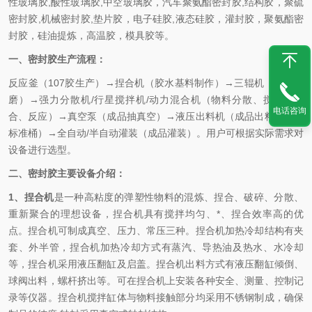
性玻璃胶,酸性玻璃胶,中空玻璃胶，汽车聚氨酯密封胶,结构胶，聚硫
密封胶,机械密封胶,垫片胶，电子硅胶,液态硅胶，灌封胶，聚氨酯密
封胶，硅油提炼，高温胶，模具胶等。
一、密封胶生产流程：
反应釜（107胶生产）→捏合机（胶水基料制作）→三辊机（物料研
磨）→强力分散机/行星搅拌机/动力混合机（物料分散、搅拌、混
电话咨询
合、反应）→真空泵（成品抽真空）→液压出料机（成品出料到包装
标准桶）→全自动/半自动灌装（成品灌装）。用户可根据实际需求对
设备进行选型。
二、密封胶主要设备介绍：
1
、
捏合机
是一种高粘度的弹塑性物料的混炼、捏合、破碎、分散、
重新聚合的理想设备，捏合机具有搅拌均匀、*、捏合效率高的优
点。捏合机可制成真空、压力、常压三种。捏合机加热冷却结构有夹
套、外半管，捏合机加热冷却方式有蒸汽、导热油及热水、水冷却
等，捏合机采用液压翻缸及启盖。捏合机出料方式有液压翻缸倾倒、
球阀出料，螺杆挤出等。可在捏合机上安装各种安全、测量、控制记
录等仪器。捏合机搅拌缸体与物料接触部分均采用不锈钢制成，确保