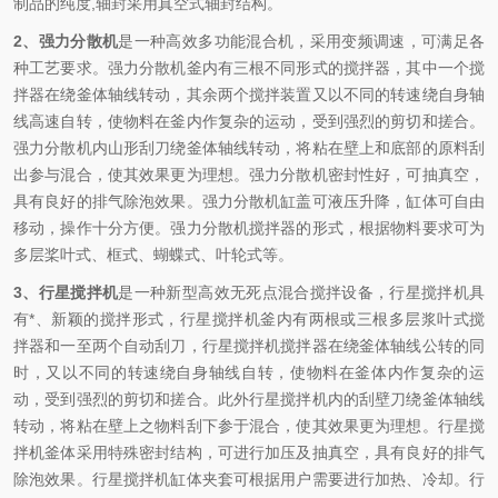
制品的纯度,轴封采用真空式轴封结构。
2
、
强力分散机
是一种高效多功能混合机，采用变频调速，可满足各
种工艺要求。强力分散机釜内有三根不同形式的搅拌器，其中一个搅
拌器在绕釜体轴线转动，其余两个搅拌装置又以不同的转速绕自身轴
线高速自转，使物料在釜内作复杂的运动，受到强烈的剪切和搓合。
强力分散机内山形刮刀绕釜体轴线转动，将粘在壁上和底部的原料刮
出参与混合，使其效果更为理想。强力分散机密封性好，可抽真空，
具有良好的排气除泡效果。强力分散机缸盖可液压升降，缸体可自由
移动，操作十分方便。强力分散机搅拌器的形式，根据物料要求可为
多层桨叶式、框式、蝴蝶式、叶轮式等。
3
、
行星搅拌机
是一种新型高效无死点混合搅拌设备，行星搅拌机具
有*、新颖的搅拌形式，行星搅拌机釜内有两根或三根多层浆叶式搅
拌器和一至两个自动刮刀，行星搅拌机搅拌器在绕釜体轴线公转的同
时，又以不同的转速绕自身轴线自转，使物料在釜体内作复杂的运
动，受到强烈的剪切和搓合。此外行星搅拌机内的刮壁刀绕釜体轴线
转动，将粘在壁上之物料刮下参于混合，使其效果更为理想。行星搅
拌机釜体采用特殊密封结构，可进行加压及抽真空，具有良好的排气
除泡效果。行星搅拌机缸体夹套可根据用户需要进行加热、冷却。行