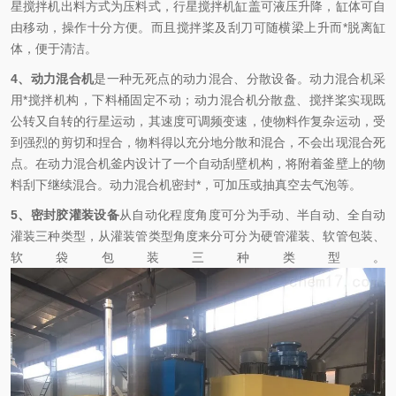
星搅拌机出料方式为压料式，行星搅拌机缸盖可液压升降，缸体可自
由移动，操作十分方便。而且搅拌桨及刮刀可随横梁上升而*脱离缸
体，便于清洁。
4
、
动力混合机
是一种无死点的动力混合、分散设备。动力混合机采
用*搅拌机构，下料桶固定不动；动力混合机分散盘、搅拌桨实现既
公转又自转的行星运动，其速度可调频变速，使物料作复杂运动，受
到强烈的剪切和捏合，物料得以充分地分散和混合，不会出现混合死
点。在动力混合机釜内设计了一个自动刮壁机构，将附着釜壁上的物
料刮下继续混合。动力混合机密封*，可加压或抽真空去气泡等。
5
、密封胶灌装设备
从自动化程度角度可分为手动、半自动、全自动
灌装三种类型，从灌装管类型角度来分可分为硬管灌装、软管包装、
软袋包装三种类型。