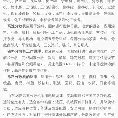
合机，反应釜，反应锅，反应罐，砂磨机，研磨机，分散机，球磨
机，胶体磨，三辊机，三辊研磨机，搅拌罐，搅拌机，乳化机，过滤
机，真石漆设备，轻粘土设备，涂料油漆设备，美缝剂设备，热熔胶
设备，化工成套设备，非标设备等各种化工设备。
高速分散机
应用于涂料、固体进行搅拌分散、溶解的设备，应用涂
料、油墨、颜料、胶粘剂等化工产品，该机由液压系统、主传动、搅
拌系统、导向机构、电控箱五部分组成，各部分结构紧凑、合理。分
散盘型式：平盘锯齿式、三义桨式、碟式、其它形式。
涂料分散机工作原理
：将液体及液—固相物料进行高速的搅拌、溶
解和分散，完成固液分散、湿润、解聚、稳定过程。速度可任意调节
（电磁调速和变频调速）。调速范围80-1250转/分，中速作搅拌溶解
作用，高速作分散均质作用。
涂料分散机的应用
：应用于：涂料、染料、油墨、颜料、造纸、化
妆品、食品、树脂、胶粘剂、乳液、医药、石油、农药、日化等领
域。
山东龙骏高速分散机采用电磁调速、变频调速和三速等各种规格、
运转稳定有力，适合各种粘度；液压、机械两种升降形式，升降旋转
自如，适应各种位置；普通及防爆配置，安全可靠，操作维护简单；
生产连续性强，对物料可进行快速分散和溶解，分散效果好，生产效