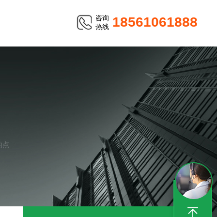
咨询
18561061888
热线
的点