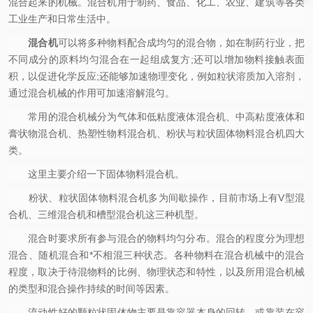
混合起来的机械。混合机用于制药、食品、化工、农业、建筑等各类
工业生产和日常生活中。
混合机
可以将多种物料配合成均匀的混合物，如在制药行业，把
不同成分的原料均匀混合在一起组成复方;还可以增加物料接触表面
积，以促进化学反应;还能够加速物理变化，例如粒状溶质加入溶剂，
通过混合机械的作用可加速溶解混匀。
常用的混合机械分为气体和低粘度液体混合机、中高粘度液体和
膏状物混合机、热塑性物料混合机、粉状与粒状固体物料混合机四大
类。
这里主要介绍一下固体物料混合机。
粉状、粒状固体物料混合机多为间歇操作，目前市场上有V型混
合机、三维混合机和槽型混合机这三种机型。
混合时要求所有参与混合的物料均匀分布。混合的程度分为理想
混合、随机混合和*不相混三种状态。各种物料在混合机械中的混合
程度，取决于待混物料的比例、物理状态和特性，以及所用混合机械
的类型和混合操作持续的时间等因素。
流动性好的颗粒状固体物主要是靠容器本身的回转，或靠装在容