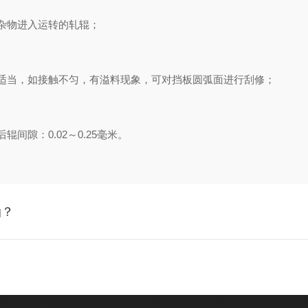
杂物进入运转的轧辊；
当，如接触不匀，有溢料现象，可对挡板圆弧面进行刮修；
隙：0.02～0.25毫米。
油？