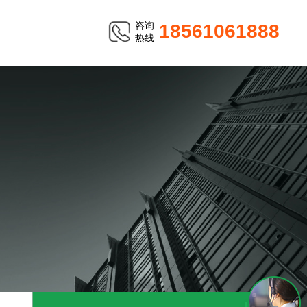
咨询
18561061888
热线