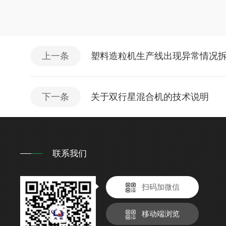
上一条
塑料造粒机生产线出现异常情况
下一条
关于双行星混合机的技术说明
联系我们
扫码加微信
移动端浏览