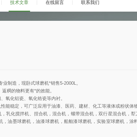
技术文章
在线留言
联系我们
制造，现卧式球磨机*销售5-2000L。
、返稠的物料更有*的效能。
钢、氧化铝瓷、氧化锆瓷等内衬。
机性能稳定，可广泛应用于油漆、医药、建材、化工等液体或粉状体
机，乳化搅拌机、捏合机，混合机，螺带混合机，双行星混合机，犁
机，油墨球磨机，油漆球磨机，船舶漆球磨机，实验室球磨机，涂