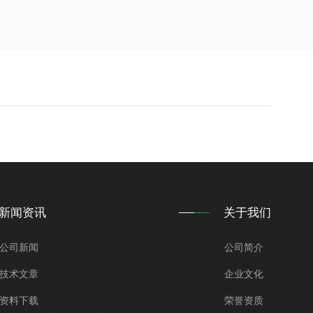
新闻资讯
关于我们
公司新闻
公司简介
技术文章
企业文化
资料下载
荣誉资质