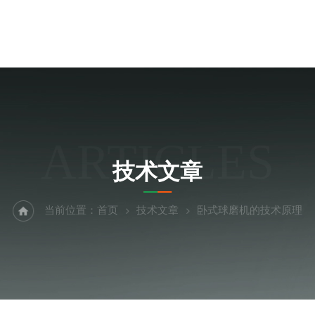
ARTICLES
技术文章
当前位置：
首页
技术文章
卧式球磨机的技术原理