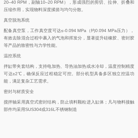
20–40 RPM，副轴10–20 RPM），形成强烈的剪切、拉伸、折叠和
压缩作用，实现物料深度揉搓与均匀分散。
真空脱泡系统‌
配备真空泵，工作真空度可达≤-0.094 MPa（约0.094 MPa压力），
有效去除混合过程中裹入的气泡和挥发分，显著提升硅橡胶、密封胶
等产品的致密性与力学性能。
温控系统‌
拌缸带夹套结构，支持电加热、导热油加热或水冷却，温度控制精度
可达±2℃，确保反应过程稳定可控。
部分机型具备多区独立控温功
能，满足复杂工艺需求。
密封与材质安全‌
搅拌轴采用真空式密封结构，防止填料颗粒进入缸体；
凡与物料接触
部件均采用SUS304或316L不锈钢制造