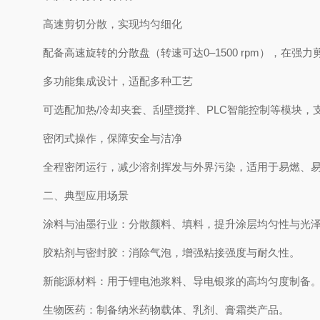
高速剪切分散，实现均匀细化‌
配备高速旋转的分散盘（转速可达0–1500 rpm），
多功能集成设计，适配多种工艺‌
可选配加热/冷却夹套、刮壁搅拌、PLC智能控制等模块
密闭式操作，保障安全与洁净‌
全程密闭运行，减少溶剂挥发与外界污染，适用于易燃、易
二、典型应用场景
涂料与油墨行业‌：分散颜料、填料，提升涂层均匀性与光
胶粘剂与密封胶‌：消除气泡，增强粘接强度与耐久性。
新能源材料‌：用于锂电池浆料、导电银浆的高均匀度制备
生物医药‌：制备纳米药物载体、乳剂、膏霜类产品。