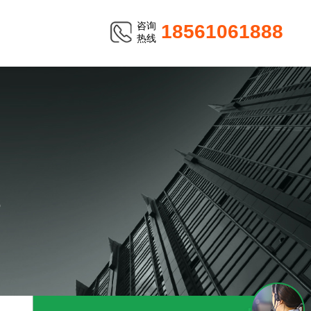
咨询
18561061888
热线
？