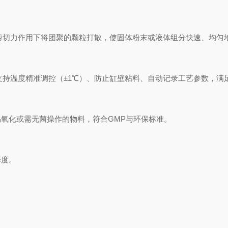
在强力剪切力作用下将团聚的颗粒打散，使固体粉末或液体组分快速、均
，支持温度精准调控（±1℃）、防止缸壁粘料、自动记录工艺参数，
氧化或需无菌操作的物料，符合GMP与环保标准。
泽度。
。