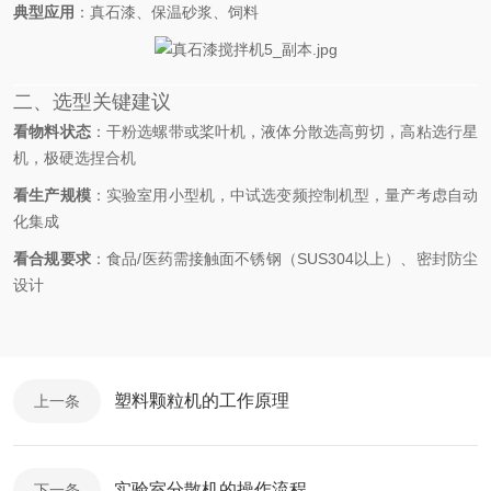
典型应用
‌：真石漆、保温砂浆、饲料
二、选型关键建议
看物料状态
‌：干粉选螺带或桨叶机，液体分散选高剪切，高粘选行星
机，极硬选捏合机
看生产规模
‌：实验室用小型机，中试选变频控制机型，量产考虑自动
化集成
看合规要求
‌：食品/医药需接触面不锈钢（SUS304以上）、密封防尘
设计
塑料颗粒机的工作原理
上一条
实验室分散机的操作流程
下一条