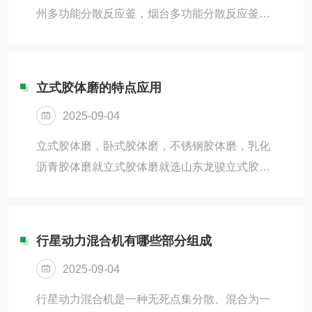
胶、硅橡胶、中性酸性玻璃胶、口香糖、泡泡
州多功能分散反应釜，烟台多功能分散反应釜，
糖、纸浆、纤维素、亦用于电池、油墨、颜料、
龙口多功能分散反应釜，淄博多功能分散反应
染料、医药、树脂、塑料、橡胶、化妆品等行
釜，不锈钢多功能高低速反应釜搅拌罐购多功能
业。捏合机可制成普...
分散反应釜山东龙骏多功能分散反应釜，多功能
立式胶体磨的特点应用
分散反应釜全程专业精工制造，现*销售！多功能
2025-09-04
分散反应釜集低速强力搅拌和高速分散多功能于
一体，对中高粘度及触变性物料具有很好的适应
立式胶体磨，卧式胶体磨，不锈钢胶体磨，乳化
性。由于搅拌，分散可同时进行，能获得理想效
沥青胶体磨就立式胶体磨就选山东龙骏立式胶体
果。该机适用于各种物料的搅拌，溶解分散和调
磨，立式胶体磨全程专业精工制造，现立式胶体
漆，操作简单，适应性强，是理想的搅拌，分散
磨*销售50-240型。立式胶体磨的基本原理是流体
等多功能设备。多功...
或半流体物料通过高速相对连动的定齿与动齿之
行星动力混合机有哪些部分组成
间，使物料受到*的剪切力，磨擦力及高频振动等
2025-09-04
作用，有效地被粉碎、乳化、均质、温合，从而
获得满意的精细加工的产品。胶体磨分立式、卧
行星动力混合机是一种无死点集分散、混合为一