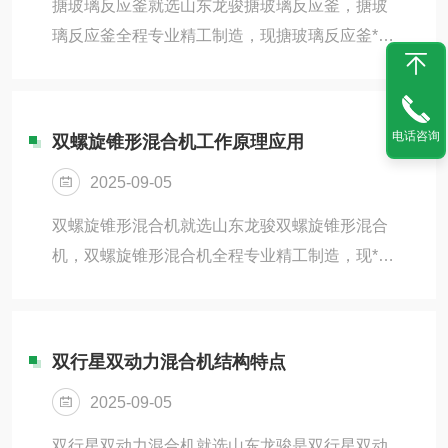
搪玻璃反应釜就选山东龙骏搪玻璃反应釜，搪玻
璃反应釜全程专业精工制造，现搪玻璃反应釜*销
售！搪玻璃反应釜原理是将含硅量高的搪玻璃
釉，通过经高温灼烧使搪玻璃釉牢固地密着于金
属铁胎表面上，形成光滑、洁净的衬里层，充分
电话咨询
双螺旋锥形混合机工作原理应用
发挥了玻璃的稳定性和金属强度的双重优点，是
2025-09-05
一种优良的耐腐蚀设备。搪玻璃反应釜已广泛地
应用于化工、石油、医药、农药、食品等工业；
双螺旋锥形混合机就选山东龙骏双螺旋锥形混合
我厂可以为用户提供50-5000L二十多个规格、各
机，双螺旋锥形混合机全程专业精工制造，现*销
种不同加热形式的搪玻璃反应釜。我公司同时为
售0.1-10立方双螺旋锥形混合机！双螺旋锥形混
您提供系列反应釜，干粉混合机，液体研磨机，
合机的工作原理是混合机筒内两只非对称螺旋自
乳化搅拌机...
转将物料向上提升，转臂慢速公转运动；使螺旋
双行星双动力混合机结构特点
外的物料，不同程度进入螺柱，从而达到全圆周
2025-09-05
方位物料的不断更新扩散，被提到上部的两股物
料再向中心凹穴汇合，形成一股向下的物料流，
双行星双动力混合机就选山东龙骏是双行星双动