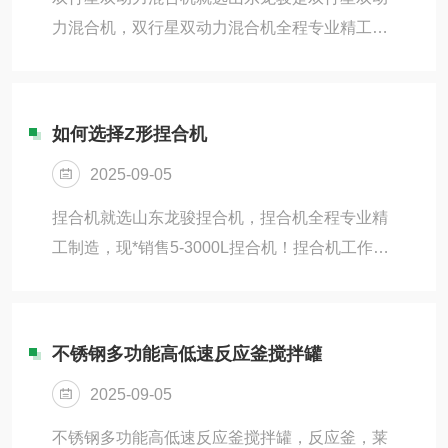
补充了底部的空缺，从而形成对流循环的三重混
力混合机，双行星双动力混合机全程专业精工制
合效果；双螺旋锥形混合机广泛用于化工、农
造，现*销售5-1000L双行星双动力混合机。双行
药、染料、食品、饲料、建材、稀土等粉体与粉
星双动力混合机是一种无死点集分散、混合为一
体（固—液）...
体的混合设备，适用于聚合物锂离子电池液及液
如何选择Z形捏合机
态锂离子电池液、电子电极浆料、粘合剂、摸具
2025-09-05
胶、硅酮密封剂、聚氨酯密封剂、厌氧胶、油
墨、颜料、化妆品、药膏、等电子、化工、食
捏合机就选山东龙骏捏合机，捏合机全程专业精
品、制药、建材、农药行业的液与液、固与液物
工制造，现*销售5-3000L捏合机！捏合机工作原
料的混合、反应、分散、溶解、均质、乳化等工
理是由一对互相配合和旋转的叶片（通常呈Z
艺。双行星双动力混合机是一种无死点混合设
形）所产生强烈剪切作用而使半干状态的或橡胶
备，行星架上的活...
状粘稠塑料材料能使物料迅速反应从而获得均匀
不锈钢多功能高低速反应釜搅拌罐
的混合搅拌设备。捏合机是各种高粘度的弹塑性
2025-09-05
物料的混炼、捏合、破碎、分散、重新聚合各种
化工产品的理想设备；广泛应用于高粘度密封
不锈钢多功能高低速反应釜搅拌罐，反应釜，莱