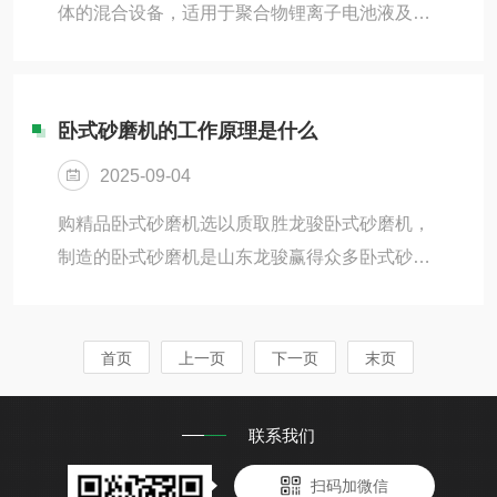
式两种，使用单位可依不同物料特性，生产效
体的混合设备，适用于聚合物锂离子电池液及液
率，不同用途，选用不同规格型号的胶体磨，使
态锂离子电池液、电子电极浆料、粘合剂、摸具
之达到良好的效果。立式胶体磨的应用范围：果
胶、硅酮密封剂、聚氨酯密封剂、厌氧胶、油
酱,乳制品...
墨、颜料、化妆品、药膏、等电子、化工、食
卧式砂磨机的工作原理是什么
品、制药、建材、农药行业的液与液、固与液物
2025-09-04
料的混合、反应、分散、溶解、均质、乳化等工
艺。行星动力混合机上装有低速搅拌部件和高速
购精品卧式砂磨机选以质取胜龙骏卧式砂磨机，
分散部件。低速搅拌部件采用行星齿轮传动，搅
制造的卧式砂磨机是山东龙骏赢得众多卧式砂磨
拌桨在公转时也自转，使物料上下及四周运动，
机用户的原因之一，购卧式砂磨机请认准选龙骏
从而在较短的时间内达到理想的混合效果。高速
牌！现*销售系列卧式砂磨机。卧式砂磨机的工作
分散部件与行星架一起公...
原理是利用料泵将固－液相混合物料输入筒体
首页
上一页
下一页
末页
内，从而使物料中的固体微粒和研磨介质相互间
产生更加强烈的碰撞、摩擦、剪切作用，达到加
联系我们
快磨细微粒和分散聚集体的目的。卧式砂磨机的
扫码加微信
主要特点为设计，密闭式连续生产，产品研磨分