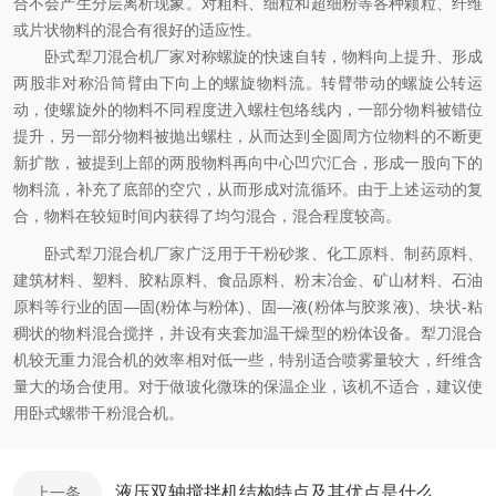
合不会产生分层离析现象。对粗料、细粒和超细粉等各种颗粒、纤维
或片状物料的混合有很好的适应性。
卧式犁刀混合机厂家对称螺旋的快速自转，物料向上提升、形成
两股非对称沿筒臂由下向上的螺旋物料流。转臂带动的螺旋公转运
动，使螺旋外的物料不同程度进入螺柱包络线内，一部分物料被错位
提升，另一部分物料被抛出螺柱，从而达到全圆周方位物料的不断更
新扩散，被提到上部的两股物料再向中心凹穴汇合，形成一股向下的
物料流，补充了底部的空穴，从而形成对流循环。由于上述运动的复
合，物料在较短时间内获得了均匀混合，混合程度较高。
卧式犁刀混合机厂家广泛用于干粉砂浆、化工原料、制药原料、
建筑材料、塑料、胶粘原料、食品原料、粉末冶金、矿山材料、石油
原料等行业的固—固(粉体与粉体)、固—液(粉体与胶浆液)、块状-粘
稠状的物料混合搅拌，并设有夹套加温干燥型的粉体设备。犁刀混合
机较无重力混合机的效率相对低一些，特别适合喷雾量较大，纤维含
量大的场合使用。对于做玻化微珠的保温企业，该机不适合，建议使
用卧式螺带干粉混合机。
液压双轴搅拌机结构特点及其优点是什么，如下
上一条