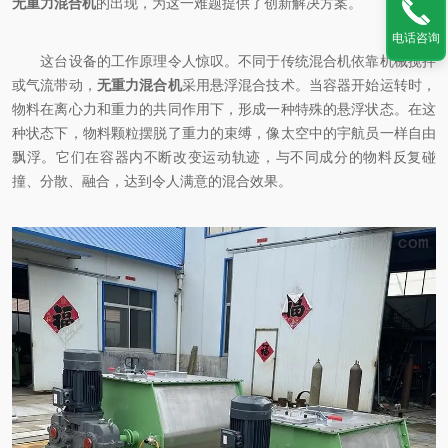
无重力混合机
的出现，为这一难题提供了创新解决方案。
电话咨询
这台设备的工作原理令人惊叹。不同于传统混合机依靠机械搅拌
或气流带动，
无重力混合机
采用悬浮混合技术。当容器开始运转时，
物料在离心力和重力的共同作用下，形成一种特殊的悬浮状态。在这
种状态下，物料颗粒摆脱了重力的束缚，像太空中的宇航员一样自由
飘浮。它们在容器内不断改变运动轨迹，与不同成分的物料反复碰
撞、分散、融合，达到令人满意的混合效果。