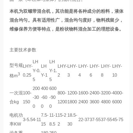
本机为
双螺带混合机
，其功能是将各种成分的粉料，液体
混合均匀。具有适用性广，混合均匀度好，物料残留少，
维修保养方便等特点，是粉状物料混合加工的理想设备。
主要技术参数
LH
LH
型号规
LHY-
LH
LHY-
LHY-
LHY-
LHY-
LHY-
LHY-
Y-0.
Y-1.
3
0.25
Y-1
2
3
4
6
8
10
格m
5
5
200
400
600
一次混
100-
800-
1200-
1600-
2400-
3200-
4000-
-30
-60
-90
合kg
150
1200
1800
2400
3600
4800
6000
0
0
0
电机功
7.5-
11-1
15-2
18.5-
3-5.5
4-11
22-37
37-55
37-55
45-75
率KW
15
8.5
2
30
设备重
180
250