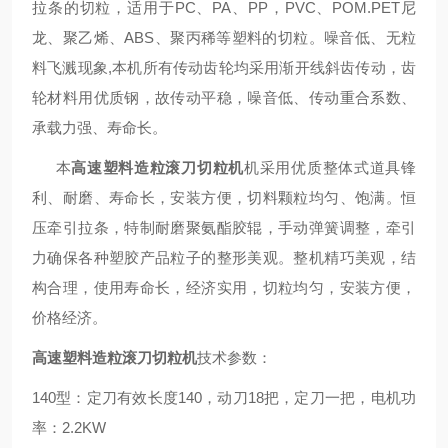
拉条的切粒，适用于PC、PA、PP，PVC、POM.PET尼
龙、聚乙烯、ABS、聚丙稀等塑料的切粒。噪音低、无粒
料飞溅现象,本机所有传动齿轮均采用渐开线斜齿传动，齿
轮材料用优质钢，故传动平稳，噪音低、传动重合系数、
承载力强、寿命长。
本
高速塑料造粒滚刀切粒机
机采用优质整体式道具锋
利、耐磨、寿命长，安装方便，切料颗粒均匀、饱满。恒
压牵引拉条，特制耐磨聚氨酯胶辊，手动弹簧调整，牵引
力确保各种塑胶产品粒子的整形美观。整机精巧美观，结
构合理，使用寿命长，经济实用，切粒均匀，安装方便，
价格经济。
高速塑料造粒滚刀切粒机
技术参数：
140型：定刀有效长度140，动刀18把，定刀一把，电机功
率：2.2KW