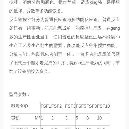
搅拌、溶解分散和调色。操作简单、适应xing强，是理想
的搅拌、分散等多功能设备。
反应釜按性能分为普通反应釜与多功能反应釜。普通反应
釜只有一组驱动，即只能完成单一的搅拌与反应，在geng
多的生产性企业当中，使用普通的反应釜已远远不能满zu
生产工艺及生产能力的需要，多功能反应釜集搅拌功能、
分散功能、均质乳化功能于一体，一台多功能反应釜代替
了旧式三个釜才老完成的工序，提gao生产能力的同时，节
约了设备的投入资金。
型号参数：
型号名称
FSF1
FSF2
FSF3
FSF5
FSF8
FSF10
容积 M³
1
2
3
5
8
10