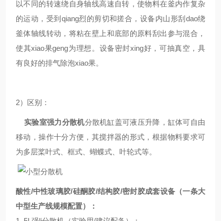
以不同的转速绕自身轴线高速自转，使物料在釜内作复杂
的运动，受到qiang烈的剪切和搓合，设备内山形刮dao绕
釜体轴线转动，将粘在壁上和底部的原料刮出参与混合，
使其xiao果geng为理想。设备密封xing好，可抽真空，具
有良好的排气除泡xiao果。
2）区别：
实验室强力分散机
分散机缸盖可液压升降，缸体可自由
移动，操作十分方便，其搅拌器的形式，根据物料要求可
为多层桨叶式、框式、蝴蝶式、叶轮式等。
酸性/中性玻璃胶/硅酮胶/结构胶/密封胶成套设备（一条大
中型生产线规模配置）：
1. 5L强li分散机（实验用/建议配备）；