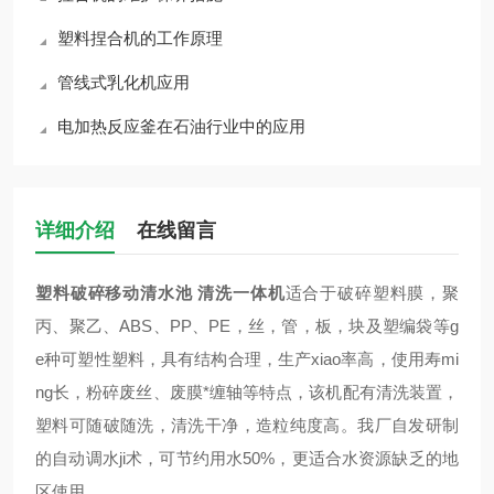
塑料捏合机的工作原理
管线式乳化机应用
电加热反应釜在石油行业中的应用
详细介绍
在线留言
塑料破碎移动清水池
清洗一体机
适合于破碎塑料膜，聚
丙、聚乙、ABS、PP、PE，丝，管，板，块及塑编袋等g
e种可塑性塑料，具有结构合理，生产xiao率高，使用寿mi
ng长，粉碎废丝、废膜*缠轴等特点，该机配有清洗装置，
塑料可随破随洗，清洗干净，造粒纯度高。我厂自发研制
的自动调水ji术，可节约用水50%，更适合水资源缺乏的地
区使用。