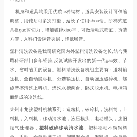
机身和道具均采用优质te种钢材，道具安装设计可伸缩
调整，用钝后可多次打磨，延长了使用shou命。阶梯式道
具提gao剪切力，增加破碎xiao率，可做活动式筛底，拆装
方便，入料门设隔音夹层，降低噪音。
塑料清洗设备是我司研究国内外塑料清洗设备之长,结合我
司科研部门多年经验,反复试验开发出的新一代gao效、节
水、省时省工的设备。塑料清洗设备机组主要有：送料输
送机、全自动脱标机、分选输送机、自动强压破碎机、螺
旋摩擦清洗上料机、漂洗水槽两台、卧式脱水机、电控箱
而组成的冷洗线。
莱州市龙骏
塑料机械系列：造粒机，破碎机，洗料筒，上
料机，入料机，移动清水池，液压模头，电动模头，废旧
烟气处理器，
塑料破碎移动清水池
，塑料移动不锈钢料
仓，手动、全自动磨刀机，塑料混合机，混料机，全自动