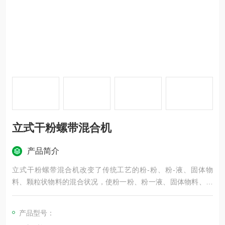
立式干粉螺带混合机
产品简介
立式干粉螺带混合机改变了传统工艺的粉-粉、粉-液、固体物
料、颗粒状物料的混合状况，使粉一粉、粉一液、固体物料、颗
粒状物料的混合，应用于医药、食品（比如奶茶、速溶茶粉、食
品添加剂、香精香料、调味品、大豆分离蛋白质喷涂卵磷脂等等
产品型号：
混合工艺）、造纸、化工、饲料、CPE塑料粒子等行业之中