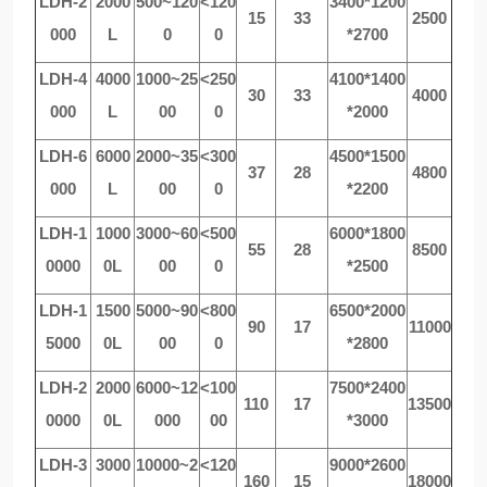
LD
H
-2
2000
500~120
<120
3400*1200
15
33
2500
000
L
0
0
*2700
LD
H
-4
4000
1000~25
<250
4100*1400
30
33
4000
000
L
00
0
*2000
LD
H
-6
6000
2000~35
<300
4500*1500
37
28
4800
000
L
00
0
*2200
LD
H
-1
1000
3000~60
<500
6000*1800
55
28
8500
0000
0L
00
0
*2500
LD
H
-1
1500
5000~90
<800
6500*2000
90
17
11000
5000
0L
00
0
*2800
LD
H
-2
2000
6000~12
<100
7500*2400
110
17
13500
0000
0L
000
00
*3000
LD
H
-3
3000
10000~2
<120
9000*2600
160
15
18000