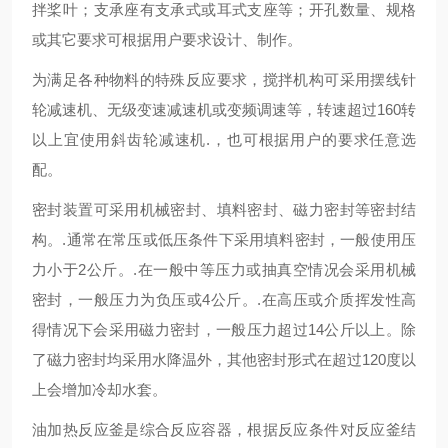
拌桨叶；
支承座有支承式或耳式支座等
；
开孔数量、规格
或其它要求可根据用户要求设计、制作。
为
满足各种物料的特殊反应要求
，搅拌
机构可采用摆线针
轮减速机、无级变速减速机或变频调速等
，
转速超过160转
以上宜使用
斜
齿轮减速机.，也可根据用户的要求任意选
配。
密封装置可采用机械密封、填料密封
、磁力密封
等密封结
构。.通常在常压或低压条件下采用填料密封，一般使用压
力小于2公斤。.在一般中等压力或抽真空情况会采用机械
密封，一般压力为负压或4公斤。.在高压或介质挥发性高
得情况下会采用磁力密封，一般压力超过14公斤以上。除
了磁力密封均采用水降温外，其他密封形式在超过120度以
上会增加冷却水套。
油加热反应釜
是综合反应容器，根据反应条件对反应釜结