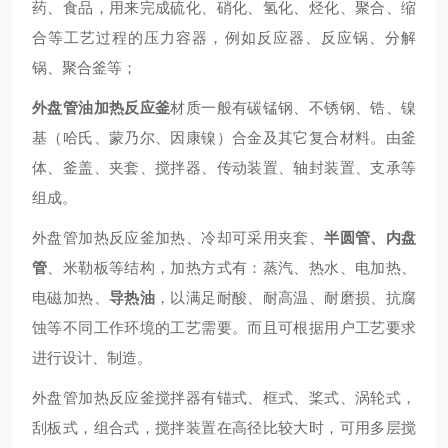
药、食品，用来完成硫化、硝化、氢化、烃化、聚合、缩
合等工艺过程的压力容器，例如反应器、反应锅、分解
锅、聚合釜等；
外盘管油加热反应釜
材质一般有碳锰钢、不锈钢、锆、镍
基（哈氏、蒙乃尔、因康镍）合金及其它复合材料。由釜
体、釜盖、夹套、搅拌器、传动装置、轴封装置、支承等
组成。
外盘管加热反应釜
加热、冷却可采用夹套、
半
圆
管、内盘
管
、米勒板等结构，加热方式有：蒸汽、
热水、
电加热、
电磁加热、
导热油
，以满足耐酸、耐高温、耐磨损、抗腐
蚀等不同工作环境的工艺需要。而且可根据用户工艺要求
进行设计、制造。
外盘管加热反应釜
搅拌器有锚式、框式、桨式、涡轮式，
刮板式，组合式，搅拌装置在高径比较大时，可用多层搅