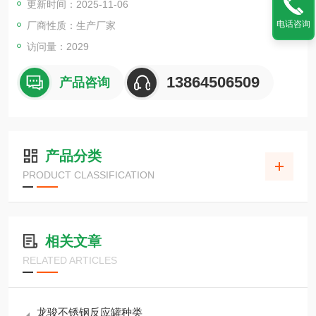
更新时间：2025-11-06
聚合、缩合、固氮、萃取、聚合、氢化、硝化,卤化、磺化,氨化,
酰化,氰化等化工反应过程。
电话咨询
厂商性质：生产厂家
访问量：2029
13864506509
产品咨询
产品分类
PRODUCT CLASSIFICATION
相关文章
RELATED ARTICLES
龙骏不锈钢反应罐种类