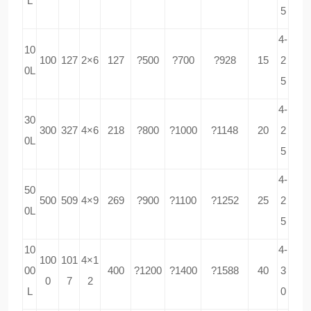
L
5
4-
10
100
127
2×6
127
?500
?700
?928
15
2
0L
5
4-
30
300
327
4×6
218
?800
?1000
?1148
20
2
0L
5
4-
50
500
509
4×9
269
?900
?1100
?1252
25
2
0L
5
10
4-
100
101
4×1
00
400
?1200
?1400
?1588
40
3
0
7
2
L
0