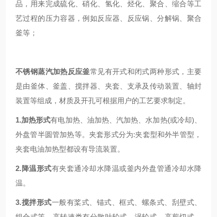
品，用来完成硫化、硝化、氢化、烃化、聚合、缩合等工
艺过程的压力容器，例如反应器、反应锅、分解锅、聚合
釜等；
不锈钢蒸汽加热反应釜
常见有开式和闭式两种形式，主要
是
由
釜
体、
釜
盖、搅拌器、夹套、支承及传动装置、轴封
装置等组成，材质及开孔可根据用户的工艺要求制定。
1.加热形式
有
电加热、油加热、
汽
加热、水加热(或冷却)、
外盘管半圆管
加热等。夹套形式分为:夹套型和外半管型，
夹套
电
油加热型都设有导流装置
。
2.降温形式
有夹套通冷却水降温或釜内外盘管通冷却水降
温。
3.搅拌形式
一般有
桨式、锚式、框式、螺条式、刮壁式
、
组合式
等。高转速类有分散叶轮式、涡轮式、高剪切式、