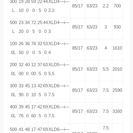
300
19
28
59
22
44
XLD4—i—
85/17
63/23
2.2
700
L
10
0
0
5
0
2.2
500
23
34
72
25
44
XLD4—i—
85/17
63/23
3
930
L
20
0
5
0
0
3
100
26
36
78
32
53
XLD4—i—
85/17
63/23
4
1610
0L
50
0
0
5
0
4
200
32
40
12
37
63
XLD5—i—
85/17
63/23
5.5
2010
0L
00
0
00
5
0
5.5
300
33
45
13
42
69
XLD6—i—
85/17
63/23
7.5
2590
0L
90
0
10
5
0
7.5
400
39
45
17
42
69
XLD6—i—
85/17
63/23
7.5
3160
0L
76
0
60
5
0
7.5
7.5
500
41
48
17
47
69
XLD6—i—