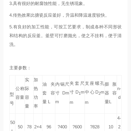
3.具有很好的耐腐蚀性能，无生锈现象。
4.传热效果比搪瓷反应釜好，升温和降温速度较快。
5.有良好的加工性能，可按工艺要求，制成各种不同形状
和结构的反应釜。釜壁可打磨抛光，使之不挂料，便于清
洗。
主要参数：
实
加
夹套尺
支座螺孔
油夹
内锅尺
膨胀
公称
际
热
n-
寸
D
m
中心
D
m
套容
寸
Dm
器容
1
2
型
容量
容
功
d
量 L
m
量
L
m
m
号
量
率
4-
50
50
78
2×4
96
?400
?600
?828
10
2