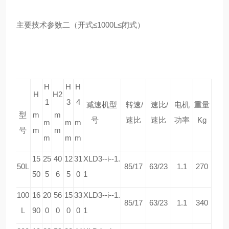
主要技术参数二（开式≤
1000L
≤闭式）
H
H
H
H
H2
1
3
4
减速机型
转速
/
速比
/
电机
重量
型
m
m
号
速比
速比
功率
Kg
m
m
m
号
m
m
m
m
m
15
25
40
12
31
XLD3--i--1.
50L
85/17
63/23
1.1
270
50
5
6
5
0
1
100
16
20
56
15
33
XLD3--i--1.
85/17
63/23
1.1
340
L
90
0
0
0
0
1