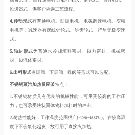
推进器式，供客户
挑选工艺流程。
4.传动形式
有
普通电机、防爆电机、电磁调速电机、变频
电机
等
，
减速器有摆线针轮式、
斜齿轮
式、行星无极变速
式。
5.轴封
形式
为
普通水冷却填料密封、
磁力
密封、机械密
封
、磁流体密封
。
6.出料形式
有
球阀、下展阀
、蝶阀等形式可以选配
。
不锈钢蒸汽加热反应釜
特点：
1.不锈钢材质具有优良的机械性能，可承受较高的工作压
力，也可承受块状固体物料加料时的冲击。
2.耐热性能好，工作温度范围很广
(-196~600℃)。在较高温
度下不会氧化起皮，故可用于直接火加热。