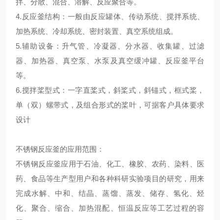
拌、分散、混合、溶解、反应聚合等。
4.反应釜结构：一般由反应罐体、传动系统、搅拌系统、
加热系统、冷却系统、密封装置、真空系统组成。
5.辅助设备：升气管、冷凝器、
分水器、收集罐、过滤
器、加热器、真空泵、
水泵
及真空缓冲罐、反应釜平台
等。
6.搅拌桨型式：一字直桨式，斜桨式，斜锚式，框式桨，
单（双）螺带式，及组合形式的桨叶，可据客户具体要求
设计
不锈钢反应釜的应用范围：
不锈钢反应釜应用于石油、化工、橡胶、农药、染料、医
药、食品等生产型用户和各种科研实验项目的研究，用来
完成水解、中和、结晶、蒸馏、蒸发、储存、氢化、烃
化、聚合、缩合、加热混配、恒温反应等工艺过程的容