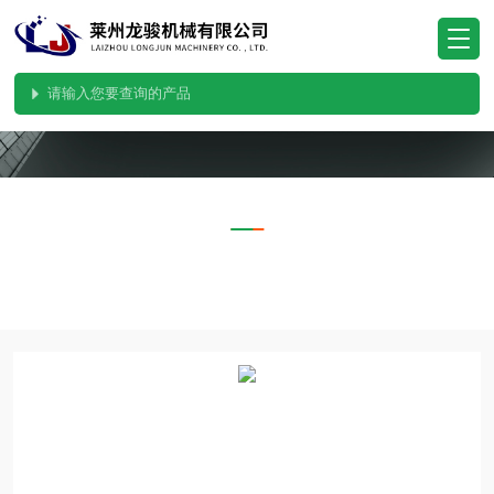
PRODUCTS CENTER
产品中心
当前位置：
首页
产品中心
涂料成套设备
水性丙烯酸