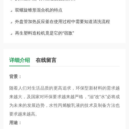
双螺旋锥形混合机的特点
外盘管加热反应釜在使用过程中需要知道清洗流程
再生塑料造粒机竟是它的“宿敌”
详细介绍
在线留言
背景：
随着人们对生活品质的更高追求，环保型
新材料
的需求越
来越大
，及国家对环保要求越来越严格，“油”改“水”必将成
为未来的发展趋势，
水性丙烯酸乳液的技术及制备方法也
要求越来越高。
用途：