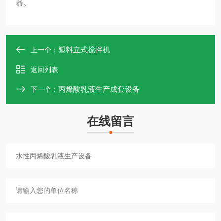
器。
塑料立式搅拌机
上一个：
返回列表
丙烯酸乳液生产成套设备
下一个：
在线留言