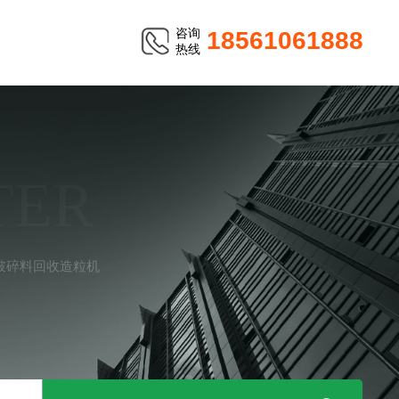
咨询
18561061888
热线
TER
桶破碎料回收造粒机