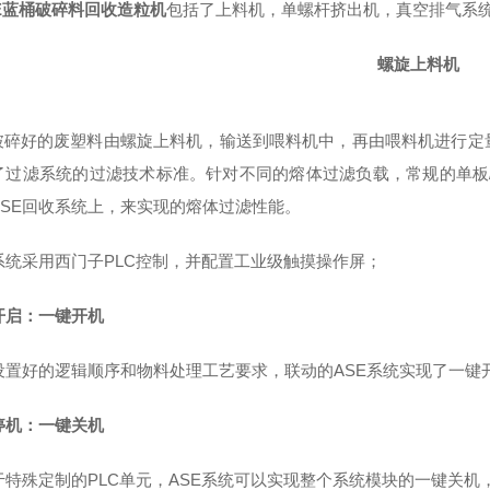
PE蓝桶破碎料回收造粒机
包括了上料机，单螺杆挤出机，真空排气系
螺旋上料机
好的废塑料由螺旋上料机，输送到喂料机中，再由喂料机进行定
了过滤系统的过滤技术标准。
针对不同的熔体过滤负载，常规的单板
SE
回收系统上，来实现的熔体过滤性能。
系统采用
西门子
PLC控制，并配置工业级触摸操作屏；
开启：一键开机
设置好的逻辑顺序和物料处理工艺要求，联动的A
SE
系统实现了一键
停机：一键关机
于特殊定制的PLC单元，ASE系统可以实现整个系统模块的一键关