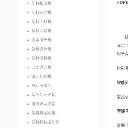
HD
塑料挤出机
塑料破碎机
塑料上料机
塑料入料机
破碎
脱水甩干机
决定
塑料搅拌机
用于
A
塑料混料机
自动磨刀机
控制
滚刀切粒机
智能
移动清水池
烟气处理设备
依据
电磁烧网设备
智能
塑机机械辅机
塑料颗粒振动筛
借助