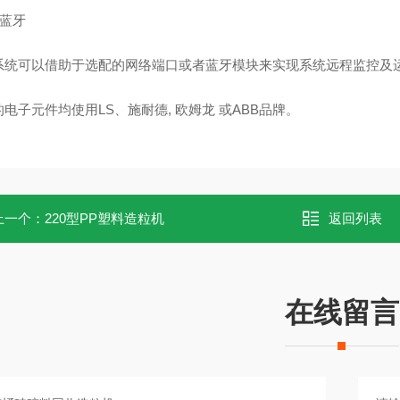
+蓝牙
E系统可以借助于选配的网络端口或者蓝牙模块来实现系统远程监控及
的电子元件均使
用
LS、施耐德, 欧姆龙 或ABB品牌。
上一个：
220型PP塑料造粒机
返回列表
在线留言