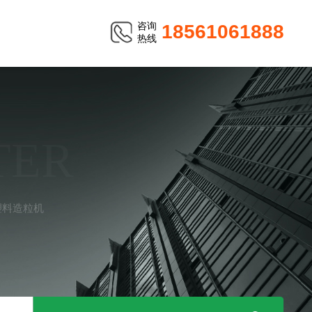
咨询
18561061888
热线
TER
塑料造粒机