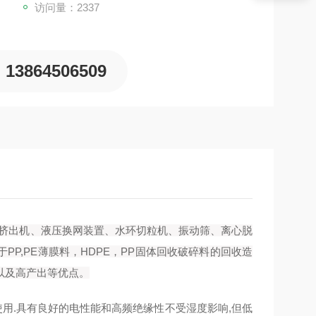
访问量：2337
13864506509
挤出机、液压换网装置、水环切粒机、振动筛、离心脱
P,PE薄膜料，HDPE，PP固体回收破碎料的回收造
以及高产出等优点。
右使用.具有良好的电性能和高频绝缘性不受湿度影响,但低