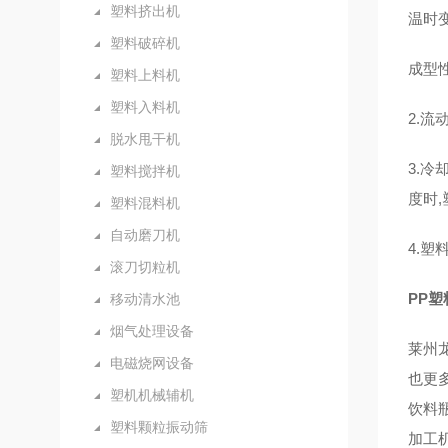
塑料挤出机
温时
塑料破碎机
成型性
塑料上料机
塑料入料机
2.流
脱水甩干机
3.
塑料搅拌机
度时,
塑料混料机
自动磨刀机
4.塑
滚刀切粒机
PP
移动清水池
烟气处理设备
莱州
电磁烧网设备
也更
塑机机械辅机
饮料
塑料颗粒振动筛
加工