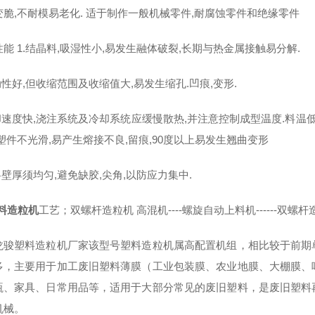
变脆,不耐模易老化. 适于制作一般机械零件,耐腐蚀零件和绝缘零件
能 1.结晶料,吸湿性小,易发生融体破裂,长期与热金属接触易分解.
动性好,但收缩范围及收缩值大,易发生缩孔.凹痕,变形.
冷却速度快,浇注系统及冷却系统应缓慢散热,并注意控制成型温度.料温
塑件不光滑,易产生熔接不良,留痕,90度以上易发生翘曲变形
料壁厚须均匀,避免缺胶,尖角,以防应力集中.
塑料造粒机
工艺；双螺杆造粒机 高混机----螺旋自动上料机------双螺杆造粒机--
龙骏塑料造粒机厂家该型号塑料造粒机属高配置机组，相比较于前期
多，主要用于加工废旧塑料薄膜（工业包装膜、农业地膜、大棚膜、
瓶、家具、日常用品等，适用于大部分常见的废旧塑料，是废旧塑料
机械。