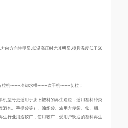
低方向方向性明显.低温高压时尤其明显,模具温度低于50
-----冷却水槽-------吹干机-------切粒；
单机型号更适用于废旧塑料的再生造粒，适用塑料种类
啤酒包、手提袋等）、编织袋、农用方便袋、盆、桶、
再生行业用途较广，使用较广，受用户欢迎的塑料再生