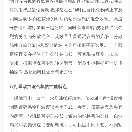
动力混合机装有低速搅拌部件和高速分散部件,低速搅拌部
件采用行星齿轮传动,搅拌桨在公转时也自转,使物料上下及
四周运动,从而在较短的时间内达到理想的混合效果。 高速
分散部件与行星架一起公转，同时高速自转,使物料受到强
烈的剪切与分散混合，其效果为普通混合机的几倍。分散
部件分单分散轴和双分散轴,客户可根据需要选用.。二个双
框搅拌器在桶体同时公转并自转，可实现抽真空、加热、
冷却、根据情况可实现转速调节，配多个搅拌桶可一机多
桶操作.匹配压料机让出料更方便。
双行星动力混合机的性能特点
罐体可电、蒸气、水及油循环加热。传动轴上的*温度探
测装置确保物料温度误差小于±
1
，夹套、底部夹套及夹套
内盘管、导流板可实现冷却；罐内的搅拌浆的公转、自转
均采用变频调速（变频电机），可根据不同工艺、不同粘