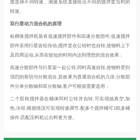
度选择不同转速。测速系统直接给出不同的搅拌桨当时的
转速。
双行星动力混合机的原理
粘稠体搅拌机装有低速搅拌部件和高速分散部件
,
低速搅拌
部件采用行星齿轮传动
,
搅拌桨在公转时也自转
,
使物料上下
及四周运动
,
从而在较短的时间内达到理想的混合效果
；
高速分散部件与行星架一起公转
,
同时高速自转
,
使物料受到
强烈的剪切与分散混合
,
其效果为普通混合机的几倍
.
分散部
件分单分散轴和双分散轴
,
客户可根据需要选用
；
二个双框搅拌器在桶体同时公转并自转
,
可实现抽真空
,
加
热
,
冷却
,
根据情况可实现转速调节
.
配多个搅拌桶可
1
机多桶
操作
.
匹配压料机让出料更方便。