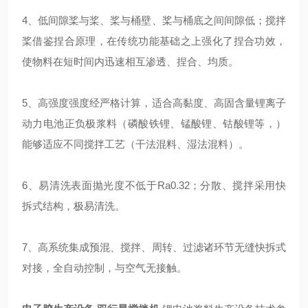
4、低间隙桨与桨、桨与桶壁、桨与桶底之间间隙低；搅拌
桨借鉴捏合原理，在传统功能基础之上强化了捏合功效，
使物料在短时间内迅速相互渗透、捏合、均质。
5、高强度强度经严格计算，适合高黏度、高固含量锂离子
动力电池正负极浆料（磷酸铁锂、锰酸锂、钴酸锂等，）
能够适应不同搅拌工艺（干法混料、湿法混料）。
6、易清洗表面抛光度不低于Ra0.32；分散、搅拌采用快
拆式结构，极易清洗。
7、高系统集成预混、搅拌、周转、过滤诸环节无缝快拆式
对接，全自动控制，与空气无接触。