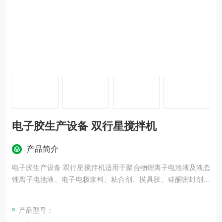
电子胶生产设备 双行星搅拌机
产品简介
电子胶生产设备 双行星搅拌机适用于聚合物锂离子电池液及液态
锂离子电池液、电子电极浆料、粘合剂、摸具胶、硅酮密封剂、
聚氨酯密封剂、厌氧胶、油墨、颜料、化妆品、药膏、电子、化
工、食品、制药、建材等行业的液与液、固与液物料的混合、反
产品型号：
应、分散、溶解、均质、乳化等工艺。