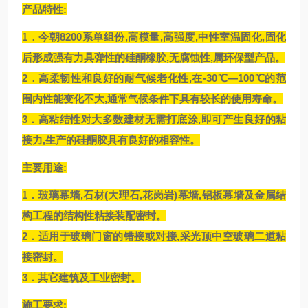
​产品特性:
1．今朝8200系单组份,高模量,高强度,中性室温固化,固化
后形成强有力具弹性的硅酮橡胶,无腐蚀性,属环保型产品。
2．高柔韧性和良好的耐气候老化性,在-30℃—100℃的范
围内性能变化不大,通常气候条件下具有较长的使用寿命。
3．高粘结性对大多数建材无需打底涂,即可产生良好的粘
接力,生产的硅酮胶具有良好的相容性。
主要用途:
1．玻璃幕墙,石材(大理石,花岗岩)幕墙,铝板幕墙及金属结
构工程的结构性粘接装配密封。
2．适用于玻璃门窗的错接或对接,采光顶中空玻璃二道粘
接密封。
3．其它建筑及工业密封。
施工要求: