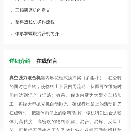
三辊研磨机的定义
塑料造粒机操作流程
锥形双螺旋混合机简介：
详细介绍
在线留言
真空强力混合机
罐内麻花框式搅拌桨（多桨叶），在公转
的同时也自转，使物料上下及四周流动，从而可在很短时
间内达到混合（混炼）效果。罐体内壁为大型立车精加
工，再经大型抛光机自动抛光，确保行星架上的活动刮刀
在旋转时，把罐体内壁上的物料*刮掉；该机特别适合从粉
体到高黏度、高密度的物料溶解、混合、混炼、反应工
艺，可根据不同生产工艺及物料特点选择不同的搅拌桨