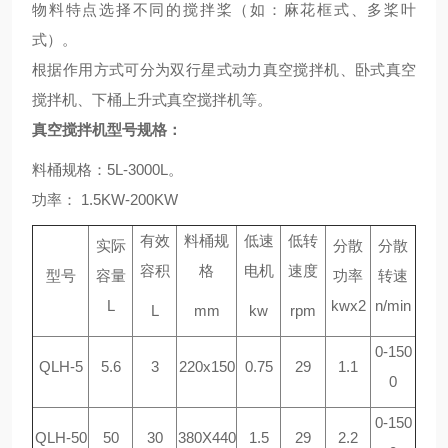
物料特点选择不同的搅拌桨（如：麻花框式、多桨叶
式）。
根据作用方式可分为双行星式动力真空搅拌机、卧式真空
搅拌机、下桶上升式真空搅拌机等。
真空搅拌机型号规格：
料桶规格：5L-3000L。
功率： 1.5KW-200KW
有效
料桶规
低速
低转
实际
分散
分散
容积
格
电机
速度
型号
容量
功率
转速
L
kwx2
n/min
L
mm
kw
rpm
0-150
QLH-5
5.6
3
220x150
0.75
29
1.1
0
0-150
QLH-50
50
30
380X440
1.5
29
2.2