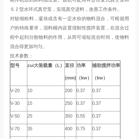
ＳＺ型水环式真空泵，实现真空进料，改善工作条件。
对较细粉料，凝块或含有一定水份的物料混合，可根据用
户的特殊要求，混料桶内设置强制性搅拌装置，在混合过
程中起到分散物料的作用，从而可缩短混合时间，使物料
混合得更加均匀。
技术参数：
型号
zui大装载量（
L
）
直径
功率
辅助搅拌功率
(mm)
（
kw
）
（
kw
）
V-20
10
200
0.37
0.37
V-30
15
250
0.37
0.37
V-50
25
350
0.55
0.37
V-70
35
400
0.75
0.37