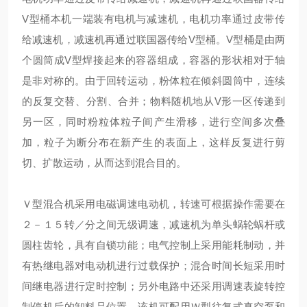
V型桶本机一端装有电机与减速机，电机功率通过皮带传
给减速机，减速机再通过联国器传给V型桶。V型桶是由两
个圆筒成V型焊接起来的容器组成，容器的形状相对于轴
是非对称的。由于回转运动，粉体粒在倾斜圆筒中，连续
的反复交替、分割、合并；物料随机地从V形一区传递到
另一区，同时粉粒体粒子间产生滑移，进行空间多次叠
加，粒子为断分布在新产生的表面上，这样反复进行剪
切、扩散运动，从而达到混合目的。
Ｖ型混合机采用电磁调速电动机，转速可根据操作需要在
２－１５转／分之间无级调速，减速机为单头蜗轮蜗杆或
圆柱齿轮，具有自锁功能；电气控制上采用能耗制动，并
有热继电器对电动机进行过载保护；混合时间长短采用时
间继电器进行定时控制；另外电路中还采用调速表旋转控
制停机后的卸料品位置。该机可配用Ｗ型往复式真空泵和