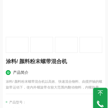
涂料/ 颜料粉末螺带混合机
产品简介
涂料/ 颜料粉末螺带混合机以高效、快速混合物料、由搅拌轴的螺
旋带运动下，使内外螺旋带在较大范围内翻动物料，内螺旋带将
物料向两侧运动，外螺旋带将物料由两侧向内运动，使物料来回
渗混，另部分物料被螺旋带推动下，没轴向径向运动，从而形成
产品型号：
对流循环。由于上述运动的搅拌，物料在较短时间内获得快速均