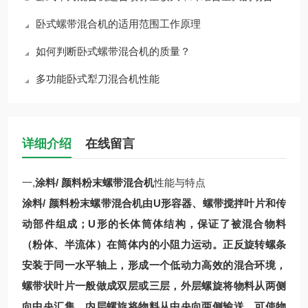
卧式螺带混合机的适用范围工作原理
如何判断卧式螺带混合机的质量？
多功能卧式犁刀混合机性能
详细介绍
在线留言
一,
涂料/ 颜料粉末螺带混合机
性能与特点
涂料/ 颜料粉末螺带混合机
由U形容器、螺带搅拌叶片和传
动部件组成；U形的长体筒体结构，保证了被混合物料
（粉体、半流体）在筒
体内的小阻力运动。正反旋转螺条
安装于同一水平轴上，形成一个低动力高效的混合环境，
螺带状叶片一般做成双层或三层，外层螺旋将物料从两侧
向中央汇集，内层螺旋将物料从中央向两侧输送，可使物