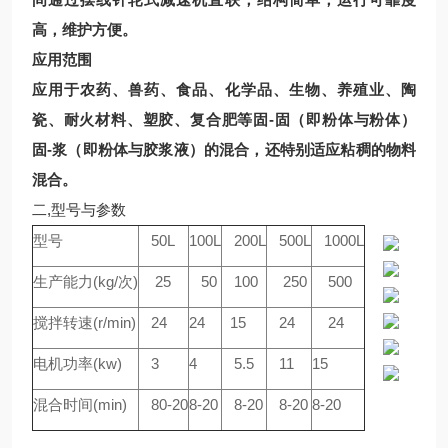
高，维护方便。
应用范围
应用于农药、兽药、食品、化学品、生物、养殖业、陶
瓷、耐火材料、塑胶、复合肥等固-固（即粉体与粉体）
固-浆（即粉体与胶浆液）的混合，还特别适应粘稠的物料
混合。
二,型号与参数
型号
50L
100L
200L
500L
1000L
生产能力
(kg/
次
)
25
50
100
250
500
搅拌转速
(r/min)
24
24
15
24
24
电机功率
(kw)
3
4
5.5
11
15
混合时间
(min)
80-20
8-20
8-20
8-20
8-20