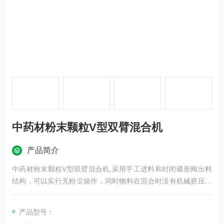
中药材粉末颗粒V型双臂混合机
产品简介
中药材粉末颗粒V型双臂混合机,采用手工进料和封闭碟形阀出料
结构，可以实行无粉尘操作，同时物料在混合时没有机械挤压和
强烈摩擦，可以保持物料颗粒完好无损，本机混合筒采用不锈钢
制造，对混合物料无任何污染。另外，本机还装有定时装置，可
产品型号：
以控制物料的混合时间。