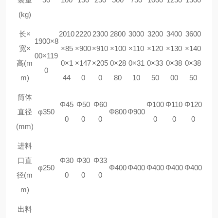
(kg)
长×
2010
2220
2300
2800
3000
3200
3400
3600
1900×8
宽×
×85
×900
×910
×100
×110
×120
×130
×140
00×119
高(m
0×1
×147
×205
0×28
0×31
0×33
0×38
0×38
0
m)
44
0
0
80
10
50
00
50
筒体
Φ
4
5
Φ
50
Φ
60
Φ
100
Φ
110
Φ
120
直径
φ350
Φ
80
0
Φ
90
0
0
0
0
0
0
0
(mm)
进料
口直
Φ
30
Φ
30
Φ
33
φ250
Φ
400
Φ
400
Φ
400
Φ
400
Φ
400
径(m
0
0
0
m)
出料