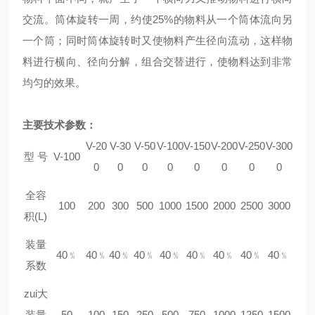
交流。筒体旋转一周，约使25%的物料从一个筒体流向另
一个筒；同时筒体旋转时又使物料产生径向流动，这样物
料进行横向、径向分解，组合交替进行，使物料达到非常
均匀的效果。
主要技术参数
：
V-
2
0
V-
3
0
V-
5
0
V-100
V-1
5
0
V-
20
0
V-
25
0
V-
30
0
型
号
V-100
0
0
0
0
0
0
0
0
全容
100
200
300
500
1000
1500
2000
2500
3000
积
(L)
装量
40﹪
40﹪
40﹪
40﹪
40﹪
40﹪
40﹪
40﹪
40﹪
系数
zui大
装量
50
100
150
250
500
750
1000
1250
1500