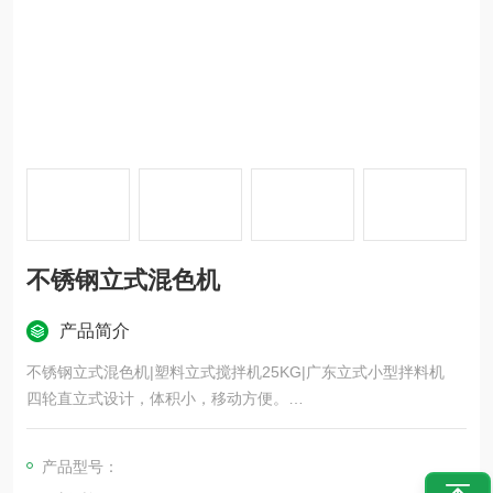
不锈钢立式混色机
产品简介
不锈钢立式混色机|塑料立式搅拌机25KG|广东立式小型拌料机
四轮直立式设计，体积小，移动方便。
配用摆线针轮减速电机,噪音低、持久耐用。
短时间内完成均匀混料，低耗能、高效率。
产品型号：
桶盖、桶底冲压成型，配合精确，更耐用。