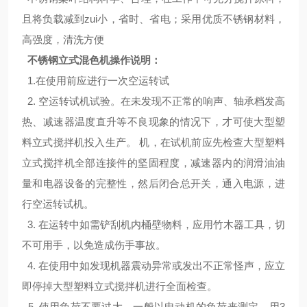
且将负载减到zui小，省时、省电；采用优质不锈钢材料，
高强度，清洗方便
不锈钢立式混色机
操作说明：
1.在使用前应进行一次空运转试
2. 空运转试机试验。在未发现不正常的响声、轴承档发高
热、减速器温度直升等不良现象的情况下，才可使大型塑
料立式搅拌机投入生产。 机，在试机前应先检查大型塑料
立式搅拌机全部连接件的坚固程度，减速器内的润滑油油
量和电器设备的完整性，然后闭合总开关，通入电源，进
行空运转试机。
3. 在运转中如需铲刮机内桶壁物料，应用竹木器工具，切
不可用手，以免造成伤手事故。
4. 在使用中如发现机器震动异常或发出不正常怪声，应立
即停掉大型塑料立式搅拌机进行全面检查。
5. 使用负荷不要过大，一般以电动机的负荷来测定，用3