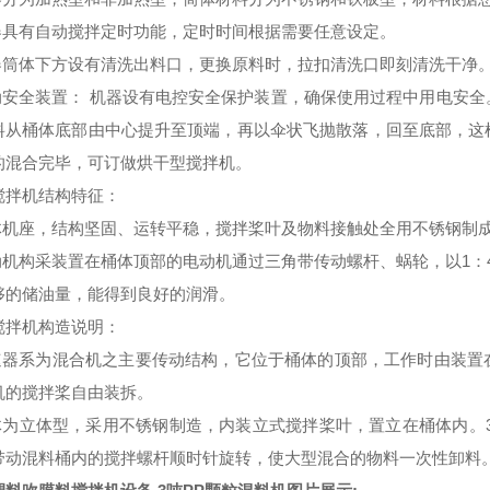
机器具有自动搅拌定时功能，定时时间根据需要任意设定。
机器筒体下方设有清洗出料口，更换原料时，拉扣清洗口即刻清洗干净
电动安全装置： 机器设有电控安全保护装置，确保使用过程中用电安
料从桶体底部由中心提升至顶端，再以伞状飞抛散落，回至底部，这
的混合完毕，可订做烘干型搅拌机。
搅拌机结构特征：
整体机座，结构坚固、运转平稳，搅拌桨叶及物料接触处全用不锈钢制
传动机构采装置在桶体顶部的电动机通过三角带传动螺杆、蜗轮，以1：
够的储油量，能得到良好的润滑。
搅拌机构造说明：
减速器系为混合机之主要传动结构，它位于桶体的顶部，工作时由装
机的搅拌桨自由装拆。
桶体为立体型，采用不锈钢制造，内装立式搅拌桨叶，置立在桶体内。
带动混料桶内的搅拌螺杆顺时针旋转，使大型混合的物料一次性卸料