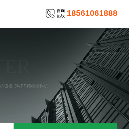
咨询
18561061888
热线
TER
机设备 3吨PP颗粒混料机