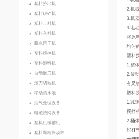
塑料挤出机
2.
塑料破碎机
3.
塑料上料机
4.
塑料入料机
将原
脱水甩干机
均匀
塑料搅拌机
塑料
塑料混料机
1.
自动磨刀机
2.
滚刀切粒机
有足
塑料
移动清水池
1.
烟气处理设备
搅拌
电磁烧网设备
2.
塑机机械辅机
蜗杆
塑料颗粒振动筛