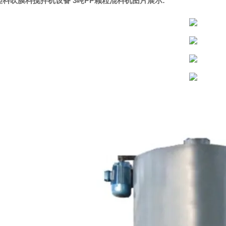
塑料吹膜料搅拌机设备 3吨PP颗粒混料机
图片展示: