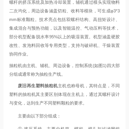
螺杆的挤压系统及加热冷却装置，辅机通过模头实现物料
二次均化，周边设备涵盖切粒、收料等模块，可生成φ3*3
mm标准颗粒。技术亮点包括双螺杆结构、高扭矩设计、
集成混合与预热功能，以及智能温控、气动压料等技术，
部分机型配备脱水率95%以上的吸湿装置
。机型涵盖硬胶
改性、发泡料回收等专用类型，支持与破碎机、干燥装置
协同作业。
抽粒机由主机、辅机、周边设备，控制系统(如图1)四大部
分组成通常称为抽粒生产线。
废旧再生塑料抽粒机
主机也称母机，其特点是，不同
塑料的抽粒机其主要区别体现在主机上，通过其螺杆
设计
与变化，达到生产不同塑料颗粒
的要求。
主要由以下部分组成：
① 挤压系统。主要由机筒、螺杆、模头与过滤网组