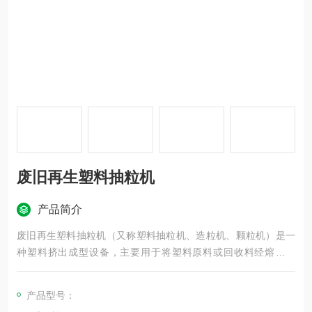
废旧再生塑料抽粒机
产品简介
废旧再生塑料抽粒机（又称塑料抽粒机、造粒机、颗粒机）是一
种塑料挤出成型设备，主要用于将塑料原料或回收料经熔融挤
出、冷却切粒制成标准圆柱或椭圆颗粒，适配PE、PP、PVC等材
料，广泛应用于填充改性、彩色母粒、电缆料生产等领域
产品型号：