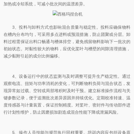
加热或冷却系统，可减小批次间的温漂差异。
3、投料与卸料方式也影响混合质量与稳定性。投料应确保物料
在槽内分布均匀，可采用多点进料或预混措施，防止团聚或分层。卸
料过程需保证出料口畅通与槽体排空，避免残留物料影响下一批次的
初始状态。对黏性较大的物料，应优化桨叶与槽壁的间隙清理措施，
减少黏附引起的成分比例偏移。
4、设备运行中的状态监测与及时调整可提升生产稳定性。通过
观察电流、扭矩与功率消耗的变化，可判断物料负荷与混合状态，发
现异常如过载、空转或局部堆积时及时干预。建立标准操作流程与关
键参数记录，便于追溯批次差异原因并持续优化。定期校准转速、温
度传感器与计量装置，保证控制精度。对桨叶、密封件与传动部件进
行计划性维护，防止因磨损加剧造成混合性能下降或泄漏风险。
5、操作人员技能与规范执行同样重要。培训内容应包括设备原