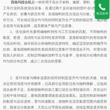
西格玛捏合机
是一种常用于高分子材料、橡胶、塑料、食品及化
工等行业的高效混合设备，其通过两个反向旋转的桨叶在U型槽体内
电话咨询
产生剪切、折叠与挤压作用，实现物料的充分混合与分散。优化其操
作方法，可在保证混合均匀性的同时提升生产过程的稳定性，减少批
次差异与设备故障，提高整体产能与产品质量。
1、优化操作先要明确物料特性与工艺目标的匹配。不同物料的
黏度、密度、流动性与反应特性差异明显，直接影响桨叶的剪切效率
与混合时间。操作前应分析物料的流变特性，确定适宜的投料顺序与
比例，避免因物料相容性差或局部过度集中导致混合不均。对需分阶
段加入的组分，应制定明确的加料节点与速率，使各组分在槽内形成
均匀的分布态势，减少二次混合的需要。
2、桨叶转速与槽体温度的协同控制是提升均匀性的关键。转速
决定剪切强度与作用频率，过高易引起局部过热与物料降解，过低则
混合效率不足。应根据物料的加工窗口设定合理转速区间，并在运行
过程中保持稳定，避免因频繁调速造成流场紊乱。温度控制影响物料
的黏度与反应进程，需与转速配合，使物料在适宜黏度范围内接受剪
切，既保证分散效果，又防止过早固化或熔融。连续监测温度并联动