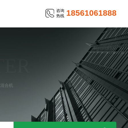
咨询
18561061888
热线
TER
式混合机