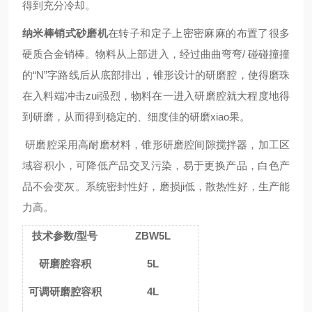
得到充分冷却。
纳米棒销式砂磨机
在转子和定子上密密麻麻的布置了很多
硬质合金销棒。物料从上部进入，经过曲曲弯弯/ 碰碰撞撞
的“N”字路线后从底部排出，锥形设计的研磨腔，使得磨珠
在入料端冲击zui强烈，物料在一进入研磨腔就大程度地得
到研磨，从而得到稳定的、细度佳的研磨xiao果。
研磨腔采用高耐磨材料，锥形研磨腔间隙搅拌器，加工区
域容积小，可降低产品交叉污染，易于更换产品，白色产
品不会变灰。系统密封性好，磨损ji低，散热性好，生产能
力高。
技术参数/型号
ZBW5L
研磨腔容积
5L
可调研磨腔容积
4L