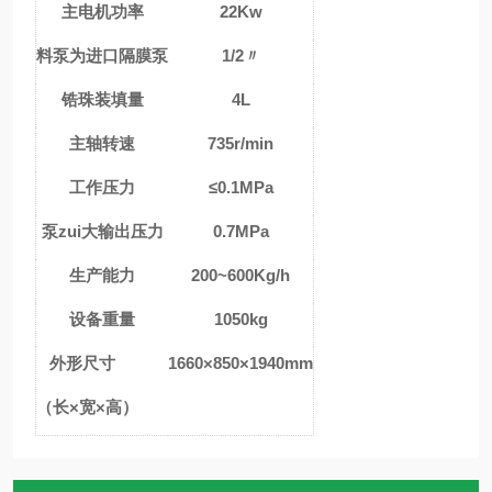
主电机功率
22Kw
料泵为进口隔膜泵
1/2〃
锆珠装填量
4L
主轴转速
735r/min
工作压力
≤0.1MPa
泵zui大输出压力
0.7MPa
生产能力
200~600Kg/h
设备重量
1050kg
外形尺寸
1660×850×1940mm
（长×宽×高）