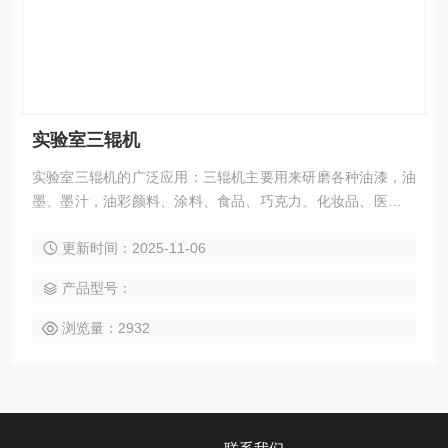
实验室三辊机
实验室三辊机的广泛应用：三辊机主要用来研磨各种油漆，油
墨、墨汁，油彩颜料、涂料、食品、巧克力、化妆品、医药、
等膏状物料（不宜研磨足以导致辊筒腐蚀的原料）之用。近年
更新时间：2025-11-06
来，在电缆料，人革塑料，肥皂和铅芯原料的制作领域也有较
大的发展，因此，该机已成为这些厂家研细物料的主要设备。
产品型号：
浏览量：2932