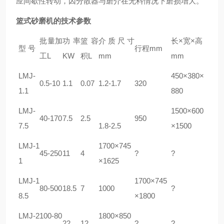
应间歇性转动，因分散器与磨介在无料情况下磨损增大。
篮式砂磨机
的技术参数
批量加
功率
篮容
介质尺寸
长×宽×高
型 号
行程mm
工L
KW
积L
mm
mm
LMJ-
450×380×
0.5-10
1.1
0.07
1.2-1.7
320
1.1
880
LMJ-
1500×600
40-170
7.5
2.5
950
7.5
1.8-2.5
×1500
LMJ-1
1700×745
45-250
11
4
?
?
1
×1625
LMJ-1
1700×745
80-500
18.5
7
1000
?
8.5
×1800
LMJ-2
100-80
1800×850
22
12
?
?