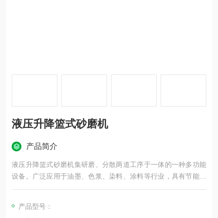
液压升降篮式砂磨机
产品简介
液压升降篮式砂磨机集研磨、分散两道工序于一体的一种多功能
设备。广泛应用于油墨、色浆、染料、涂料等行业，具有节能、
高效、操作维修方便等特点。该机由电器柜、转轴、研磨器、泵
叶、分散盘及填充了高强度研磨介质的研磨篮组成。
产品型号：