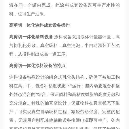
漆在同一个罐内完成。此涂料成套设备既可生产
水性涂
料
，也可生产油漆。
高剪切一体化
涂料成套设备操作
高剪切一体化涂料设备
涂料设备
采用液体计量器计量，高
剪切乳化分散，真空吸料，真空消泡，半自动灌装工艺流
程，从投料到出成品一道工序。
高剪切一体化涂料设备
的特点
涂料设备
特殊设计的组合式乳化头结构，确保了被加工物
料在高、中、低各种粘度状态下*运行；釜内动态混合和釜
外静态混合的*结合，保证颜料和高粘度树脂的高度分散和
充分混合。特殊的抽真空设计，保证物料在真空状态下生
产，可实现真空自动吸料过程，减轻劳动强度。完整的配
置，无须用户别配其他辅助设备接通电源即可生产。釜内
高剪切和釜外高剪切粉碎功能的同时作用，保证了物料的