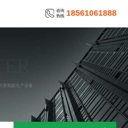
咨询
18561061888
热线
TER
水性聚氨酯生产设备