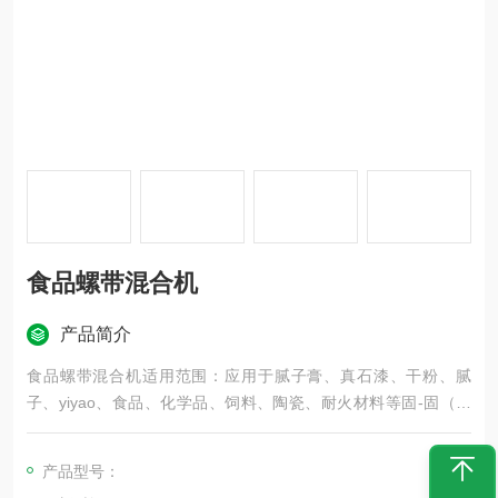
食品螺带混合机
产品简介
食品螺带混合机适用范围：应用于腻子膏、真石漆、干粉、腻
子、yiyao、食品、化学品、饲料、陶瓷、耐火材料等固-固（即
粉体与粉体）、固-浆（即粉体与胶浆液）的混合，te别适应粘稠
的物料混合。
产品型号：