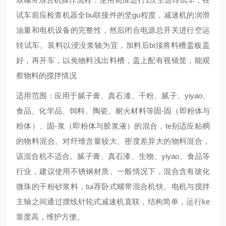
试车前应检查机器全bu联接件的坚gu程度，减速机的润滑
油量和电机设备的完整性，然后闭合电源总开关进行空运
转试车。装料以浸没浆轴为宜，加料后bi须将料槽盖板盖
好，再开车，以免物料浅出料槽，盖上配有视镜筐，能观
察物料的搅拌情况
​适用范围：应用于腻子膏、真石漆、干粉、腻子、yiyao、
食品、化学品、饲料、陶瓷、耐火材料等固-固（即粉体与
粉体）、固-浆（即粉体与胶浆液）的混合，te别适应粘稠
的物料混合。对纤维含量较大、密度差异大的物料混合，
该混合机不适合。腻子膏、真石漆、生物、yiyao、食品等
行业，建议使用不锈钢材质。一般情况下，混合含有玻化
微珠的干粉砂浆料，tui荐卧式螺带混合机快。电机与搅拌
主轴之间通过摆线针轮式减速机直联，结构简单，运行ke
靠度高，维护方便。