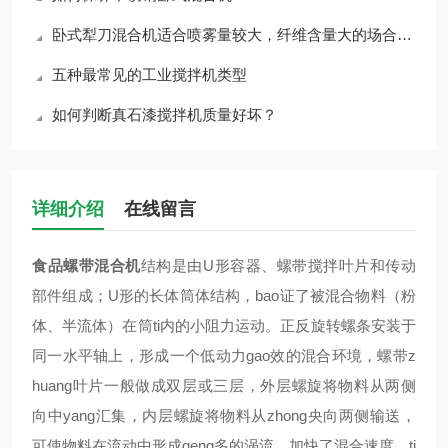
卧式犁刀混合机适合喷雾量较大，纤维含量大的场合使用
五种最常见的工业搅拌机类型
如何判断真石漆搅拌机质量好坏？
详细介绍
在线留言
食品螺带混合机
结构是由U形容器、螺带搅拌叶片和传动
部件组成；U形的长体筒体结构，bao证了被混合物料（粉
体、半流体）在筒ti内的小阻力运动。正反旋转螺条安装于
同一水平轴上，形成一个低动力gao效的混合环境，螺带z
huang叶片一般做成双层或三层，外层螺旋将物料从两侧
向中yang汇集，内层螺旋将物料从zhong央向两侧输送，
可使物料在流动中形成geng多的涡流。加快了混合速度，ti