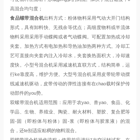
高混合均匀度；
食品螺带混合机
出料方式：粉体物料采用气动大开门结构
形式，具有卸料快、无残余等优点；高细度物料或半流体
物料采用采用手动蝶阀或者气动蝶阀。可配置加热或冷却
夹套。加热方式有电加热和导热油加热两种方式。冷却工
艺可直接向夹套内注入冷却水，夹套换热面积大，冷却速
度快。小型号混合机采用减速机直联方式，结构简单，运
行ke靠度高，维护方便。大型号混合机采用皮带轮带动摆
线减速机驱动，皮带传动的弹性连接有在chao载时保护传
动部件的you势。
双螺带混合机适用范围：应用于农yao、兽yao、食品、化
学品、生物、养殖业、陶瓷、耐火材料、塑胶、复合肥等
固-固（即粉体与粉体）固-浆（即粉体与胶浆液）的混
合，还te别适应粘稠的物料混合。
双螺带混合机操作流程：使用前应进行1次空运转试车，在