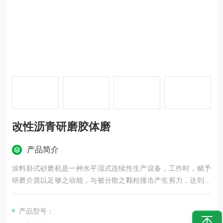
改性沥青研磨胶体磨
产品简介
涂料卧式砂磨机是一种水平湿式连续性生产设备，工作时，赋予
研磨介质以足够之动能，与被分散之颗粒撞击产生剪力，达到分
散的效果，再经由特殊之分离装置，将被分散物与研磨媒体分离
排出。
产品型号：