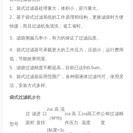
1、袋式过滤器处理量大，体积小，容污量大。
2、基于袋式过滤系统的工作原理和结构，更换滤袋时方便
快捷，而且过滤机免清洗，省工省时。
3、滤袋测漏几率小，有力的保证了过滤品质。
4、袋式过滤器可承载更大的工作压力，压损小，运行费用
低，节能效果明显。
5、滤袋过滤精度不断提高，目前已达到0.5um。
6、袋式过滤器应用范围广，各种固液体过滤均可，使用灵
活，安装方式多样。
袋式过滤机
参数
zui高流
过滤
进口
zui高工
zui高工作
公称过滤精
（M³/h)
面积
直径
作压力
温度
度
型号
(粘度=1c