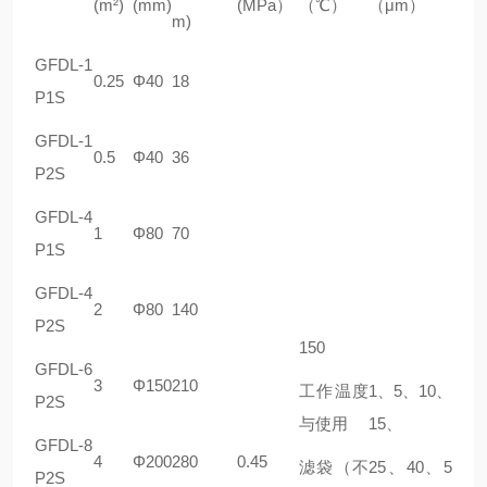
(m²)
(mm)
(MPa）
（℃）
（μm）
m)
GFDL-1
0.25
Φ40
18
P1S
GFDL-1
0.5
Φ40
36
P2S
GFDL-4
1
Φ80
70
P1S
GFDL-4
2
Φ80
140
P2S
150
GFDL-6
3
Φ150
210
工作温度
1、5、10、
P2S
与使用
15、
GFDL-8
4
Φ200
280
0.45
滤袋（不
25、40、5
P2S