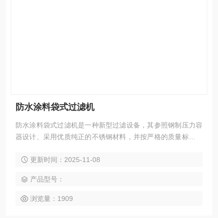
防水涂料袋式过滤机
防水涂料袋式过滤机是一种新型过滤设备，其参照钢制压力容
器设计、采用优质纯正的不锈钢材料，并按严格的质量标准制
造，密封性好，耐腐蚀性能优异，做工精制，安全可靠。多袋
更新时间：2025-11-08
式过滤器适用于大流量液体过滤及使用较长时间后方才更换滤
袋的场合。从2袋到24袋式，规格齐全，进出口径为 2“-18“，
产品型号：
单机流量：80-960立方/小时，可提供快开式设计，滤袋更换
非常便捷。
浏览量：1909