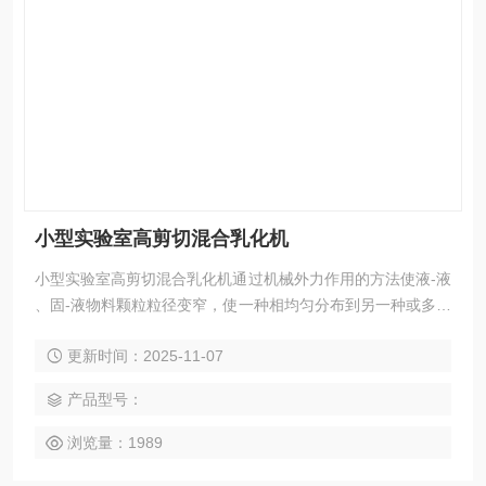
小型实验室高剪切混合乳化机
小型实验室高剪切混合乳化机通过机械外力作用的方法使液-液
、固-液物料颗粒粒径变窄，使一种相均匀分布到另一种或多种
相中，达到细化均质、分散乳化效果，从而形成稳定的液-液、
更新时间：2025-11-07
固-液分散体系的状态。
产品型号：
浏览量：1989