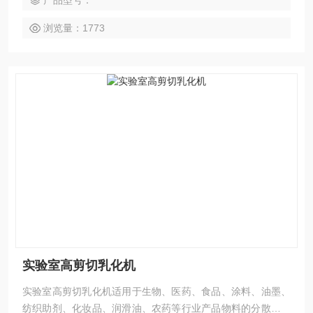
产品型号：
浏览量：1773
实验室高剪切乳化机
实验室高剪切乳化机适用于生物、医药、食品、涂料、油墨、
纺织助剂、化妆品、润滑油、农药等行业产品物料的分散、乳