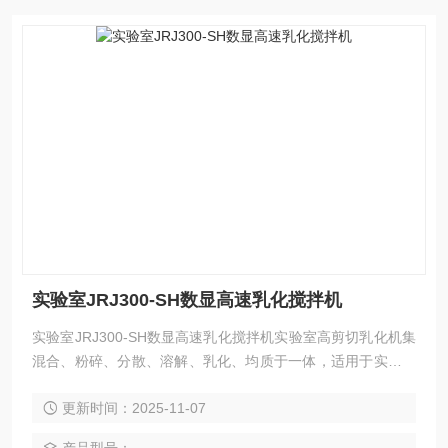
实验室JRJ300-SH数显高速乳化搅拌机
实验室JRJ300-SH数显高速乳化搅拌机实验室高剪切乳化机集
混合、粉碎、分散、溶解、乳化、均质于一体，适用于实验室
内低、中、高粘度液体与液体、液体与固体的乳化和小批量加
更新时间：2025-11-07
工。它具有操作简单，维护方便，效率高等特点，广泛应用于
涂料、制药、食品、化工等行业。