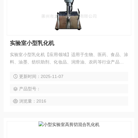
实验室小型乳化机
实验室小型乳化机【应用领域】适用于生物、医药、食品、涂
料、油墨、纺织助剂、化妆品、润滑油、农药等行业产品物料
的分散、乳化、均质。
更新时间：2025-11-07
产品型号：
浏览量：2016