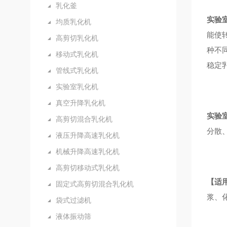
乳化釜
实验
均质乳化机
能使
高剪切乳化机
种不
移动式乳化机
稳定
管线式乳化机
实验室乳化机
真空升降乳化机
实验
高剪切混合乳化机
分散
液压升降高速乳化机
机械升降高速乳化机
高剪切移动式乳化机
【适
固定式高剪切混合乳化机
浆、
袋式过滤机
液体振动筛