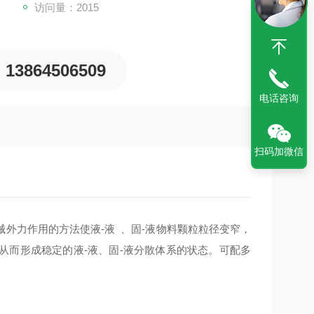
访问量：2015
13864506509
电话咨询
扫码加微信
外力作用的方法使液-液 、固-液物料颗粒粒径变窄，
从而形成稳定的液-液、固-液分散体系的状态。可配多