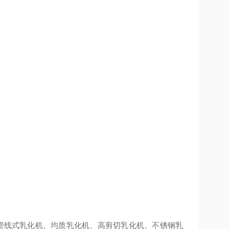
管线式乳化机、均质乳化机、高剪切乳化机、不锈钢乳