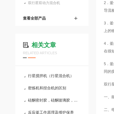
2．
双行星双动力混合机
导流
查看全部产品
3．
上的
4．
相关文章
在很
RELATED ARTICLES
5．
同的
行星搅拌机（行星混合机）
双行
密炼机和捏合机的区别
一、
硅酮密封胶，硅酮玻璃胶，硅酮耐候胶之间的区别及生产设备
二、
反应釜工作原理及维护保养