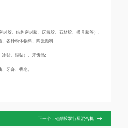
密封胶、结构密封胶、厌氧胶、石材胶、模具胶等）、
、各种粉体物料、陶瓷颜料;
冰贴、眼贴）、牙齿品;
油、牙膏、香皂。
下一个：
硅酮胶双行星混合机