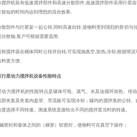
体搅拌机装有低速搅拌部件和高速分散部件,低速搅拌部件采用行星齿轮
在较短的时间内达到理想的混合效果.
分散部件与行星架一起公转,同时高速自转,使物料受到强烈的剪切与分
双分散轴,客户可根据需要选用.
双框搅拌器在桶体同时公转并自转,可实现抽真空,加热,冷却,根据情况
出料更方便.
双行星动力搅拌机
设备性能特点
星动力搅拌机
的性能特点是罐体可电、蒸气、水及油循环加热。传动
底部夹套及夹套内盘管、导流板可实现冷却；罐内的搅拌浆的公转、
粘度选择不同转速。测速系统直接给出不同的搅拌桨当时的转速。
机械密封和釜体之间的（梯形）软密封，使物料可在真空下操作；