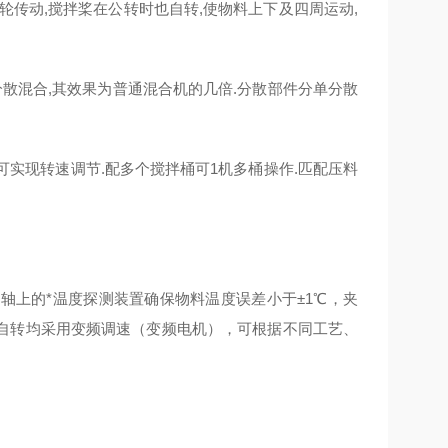
传动,搅拌桨在公转时也自转,使物料上下及四周运动,
散混合,其效果为普通混合机的几倍.分散部件分单分散
可实现转速调节.配多个搅拌桶可1机多桶操作.匹配压料
轴上的*温度探测装置确保物料温度误差小于±1
℃
，夹
自转均采用变频调速（变频电机），可根据不同工艺、