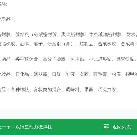
体;
化学品：
密封胶、胶粘剂（硅酮密封胶、聚硫密封胶、中空玻璃密封胶、防水
树脂橡胶、油墨、腻子、研磨剂（膏）、蜡制品、合成橡胶、合成树脂
医药品：各种软药膏、高分子凝胶（医用贴、小儿退热贴、感冒快贴、
化妆品、日化品：润肤霜、口红、乳液、凝胶、睫毛膏、粉底、指甲
食品：各种糊状、膏状类的混合、调味料、果酱、巧克力浆。
上一个：
双行星动力搅拌机
返回列表