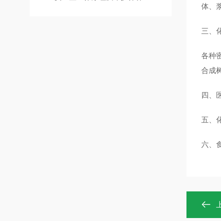
体、浆
三、
各种
合成
四、
五、
六、