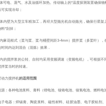
釜体可电、蒸气、水及油循环加热。传动轴上的*温度探测装置确保物
板可实现冷却；
釜体内壁为大型立车精加工，再经大型抛光机自动抛光，确保行星架
物料*刮掉；
釜内麻花框式（桨与桨、桨与桶壁间距3-4mm）搅拌桨（多桨叶）
短时间内达到混合（混炼）效果．
釜内的搅拌浆的公转、自转均采用变频调速（变频电机），可根据不
搅拌桨当时的转速。
星动力搅拌机
的适用范围
能源：各种电池浆料、膏料（锂电池、镍铬电池、镍氢电池、燃料电池
电子电器：焊锡膏、陶瓷浆料、磁性材料、硅胶油墨、电子胶粘剂、