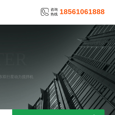
咨询
18561061888
热线
TER
东双行星动力搅拌机