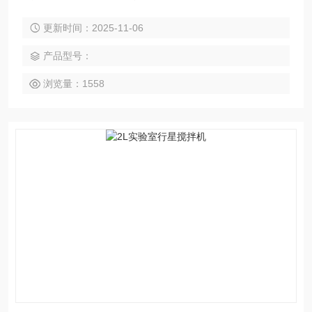
搅拌器和一至两个自动gua刀，搅拌器在绕釜体轴线公转的同
更新时间：2025-11-06
时，又以不同的转速绕自身轴线自转，使物料在釜体内做复杂
的运动，受到强烈的剪切和搓合。
产品型号：
浏览量：1558