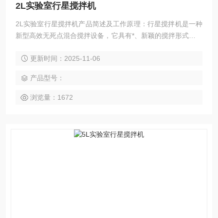
2L实验室行星搅拌机
2L实验室行星搅拌机产品简述及工作原理：行星搅拌机是一种
新型高效无死点混合搅拌设备，它具有*、新颖的搅拌形式，釜
内有两根或三根多层桨叶式搅拌器和一至两个自动刮刀，搅拌
更新时间：2025-11-06
器在绕釜体轴线公转的同时，又以不同的转速绕自身轴线自
转，使物料在釜体内做复杂的运动，受到强烈的剪切和搓合。
产品型号：
浏览量：1672