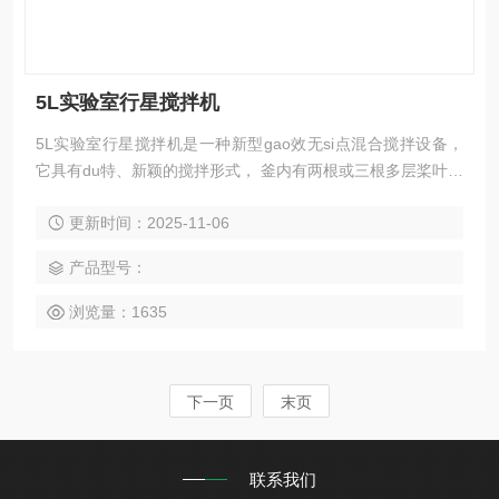
5L实验室行星搅拌机
5L实验室行星搅拌机是一种新型gao效无si点混合搅拌设备，
它具有du特、新颖的搅拌形式， 釜内有两根或三根多层桨叶式
搅拌器和一至两个自动gua刀，搅拌器在绕釜体轴线公转的同
更新时间：2025-11-06
时，又以不同的转速绕自身轴线自转，使物料在釜体内做复杂
的运动，受到强烈的剪切和搓合。
产品型号：
浏览量：1635
下一页
末页
联系我们