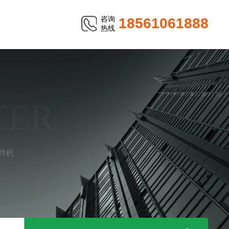
咨询
18561061888
热线
TER
拌机