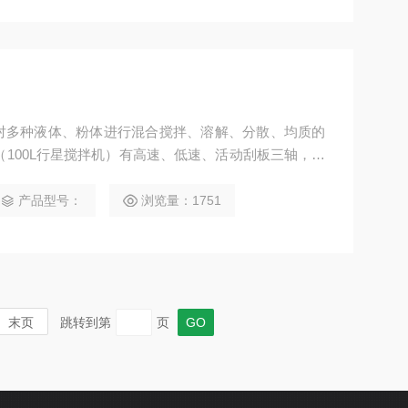
且对多种液体、粉体进行混合搅拌、溶解、分散、均质的
（100L行星搅拌机）有高速、低速、活动刮板三轴，行
机）应用于高粘度电池、涂料、有机硅胶、油墨、染料、
产品型号：
浏览量：1751
末页
跳转到第
页