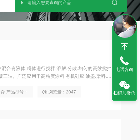
混合有液体.粉体进行搅拌.溶解.分散.均匀的高效搅拌
电话咨询
板三轴。广泛应用于高粘度涂料.有机硅胶.油墨.染料.粘
产品型号：
浏览量：2047
扫码加微信