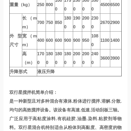
100
175
250
300
350
重量（kg）
250
800
4500
6500
0
0
0
0
0
长（m
180
190
200
230
700
750
850
2670
2900
m）
0
0
0
0
外型
宽（m
108
400
600
600
900
900
950
1100
1400
尺寸
m）
0
高
170
180
180
180
200
200
240
3600
3900
（m）
0
0
0
0
0
0
0
升降形式
液压升降
双行星搅拌机
简单介绍：
是一种新型且对多种混合有液体.粉体进行搅拌.溶解.分散.
均匀的高效搅拌设备。该设备有高速.低速.活动刮板三轴。
广泛应用于高粘度涂料.有机硅胶.油墨.染料.粘胶剂等物
料。双行星混合机特别适合从粉体到高黏度、高密度的物