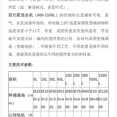
拌桨（如：麻花框式、多桨叶式）。
双行星混合机（600-1100L）
的性能特点是罐体可电、蒸
气、水及油循环加热。传动轴上的*温度探测装置确保物料
温度误差小于±1℃，夹套、底部夹套及夹套内盘管、导流
板可实现冷却；罐内的搅拌浆的公转、自转均采用变频调
速（变频电机），可根据不同工艺、不同粘度选择不同转
速。测速系统直接给出不同的搅拌桨当时的转速。
主要技术参数:
100
200
300
1000
容积
5L
15L
30L
60L
500L
L
L
L
L
Ø22
Ø33
Ø40
Ø51
Ø60
Ø75
Ø84
Ø10
Ø125
料桶规格（m
0×2
0×3
0×3
0×4
0×5
0×6
0×8
00×8
0×10
m）
10
00
25
20
00
00
00
50
00
公转电机 （K